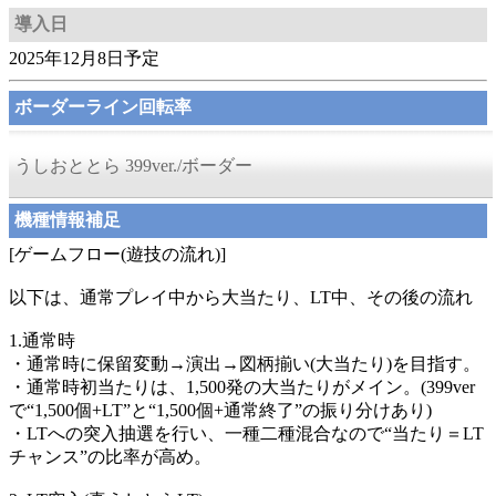
導入日
2025年12月8日予定
ボーダーライン回転率
うしおととら 399ver./ボーダー
機種情報補足
[ゲームフロー(遊技の流れ)]
以下は、通常プレイ中から大当たり、LT中、その後の流れ
1.通常時
・通常時に保留変動→演出→図柄揃い(大当たり)を目指す。
・通常時初当たりは、1,500発の大当たりがメイン。(399ver
で“1,500個+LT”と“1,500個+通常終了”の振り分けあり)
・LTへの突入抽選を行い、一種二種混合なので“当たり＝LT
チャンス”の比率が高め。