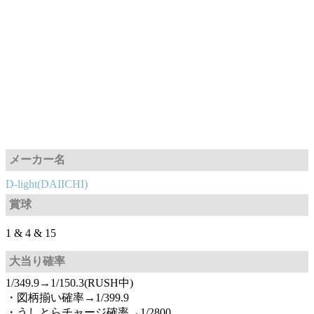
メーカー名
D-light(DAIICHI)
賞球
1 & 4 & 15
大当り確率
1/349.9→1/150.3(RUSH中)
・図柄揃い確率→1/399.9
・うしとらチャージ確率→1/2800