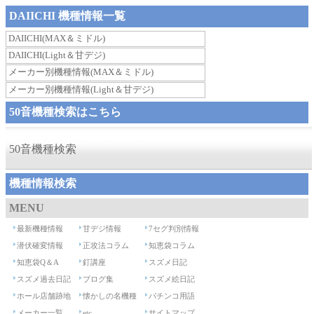
DAIICHI 機種情報一覧
DAIICHI(MAX＆ミドル)
DAIICHI(Light＆甘デジ)
メーカー別機種情報(MAX＆ミドル)
メーカー別機種情報(Light＆甘デジ)
50音機種検索はこちら
50音機種検索
機種情報検索
MENU
最新機種情報
甘デジ情報
7セグ判別情報
潜伏確変情報
正攻法コラム
知恵袋コラム
知恵袋Q＆A
釘講座
スズメ日記
スズメ過去日記
ブログ集
スズメ絵日記
ホール店舗跡地
懐かしの名機種
パチンコ用語
メーカー一覧
etc
サイトマップ