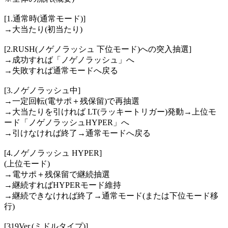
[1.通常時(通常モード)]
→大当たり(初当たり)
[2.RUSH(ノゲノラッシュ 下位モード)への突入抽選]
→成功すれば「ノゲノラッシュ」へ
→失敗すれば通常モードへ戻る
[3.ノゲノラッシュ中]
→一定回転(電サポ＋残保留)で再抽選
→大当たりを引ければ LT(ラッキートリガー)発動→上位モ
ード「ノゲノラッシュHYPER」へ
→引けなければ終了→通常モードへ戻る
[4.ノゲノラッシュ HYPER]
(上位モード)
→電サポ＋残保留で継続抽選
→継続すればHYPERモード維持
→継続できなければ終了→通常モード(または下位モード移
行)
[319Ver.(ミドルタイプ)]