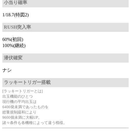
小当り確率
1/18.7(特図2)
RUSH突入率
60%(初回)
100%(継続)
潜伏確変
ナシ
ラッキートリガー搭載
[ラッキートリガーとは]
出玉機能のひとつ
現行機の平均出玉は
6400発未満であったものを
総量規制緩和により
9600個未満に大幅UP。
諸々条件も各機種によって違う模様。