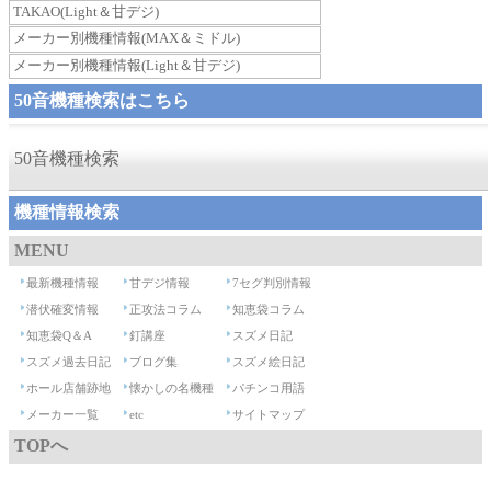
TAKAO(Light＆甘デジ)
メーカー別機種情報(MAX＆ミドル)
メーカー別機種情報(Light＆甘デジ)
50音機種検索はこちら
50音機種検索
機種情報検索
MENU
最新機種情報
甘デジ情報
7セグ判別情報
潜伏確変情報
正攻法コラム
知恵袋コラム
知恵袋Q＆A
釘講座
スズメ日記
スズメ過去日記
ブログ集
スズメ絵日記
ホール店舗跡地
懐かしの名機種
パチンコ用語
メーカー一覧
etc
サイトマップ
TOPへ