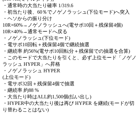
・通常時の大当たり確率 1/319.6
・初当たり後、60％でノゲノラッシュ(下位モード)へ突入
・ヘソからの振り分け
10R×60%→ノゲノラッシュへ(電サポ10回＋残保留4個)
10R×40%→通常モードへ戻る
・ノゲノラッシュ(下位モード)
・電サポ10回転＋残保留4個で継続抽選
・継続率 約56%(電サポ10回転分＋残保留での抽選を合算)
・このモードで大当たりを引くと、必ず上位モード「ノゲノ
ラッシュ HYPER」へ昇格
・ノゲノラッシュ HYPER
(上位モード)
・電サポ32回＋残保留4個で抽選
・継続率 約88 %
・大当たり時はALL約1,500個(払い出し)
・HYPER中の大当たり後は再び HYPER を継続(モードが切
り替わることはない)