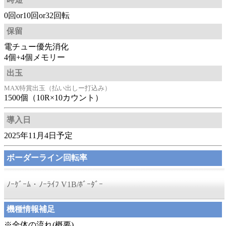
0回or10回or32回転
保留
電チュー優先消化
4個+4個メモリー
出玉
MAX特賞出玉（払い出しー打込み）
1500個（10R×10カウント）
導入日
2025年11月4日予定
ボーダーライン回転率
ﾉｰｹﾞｰﾑ・ﾉｰﾗｲﾌ V1B/ﾎﾞｰﾀﾞｰ
機種情報補足
※全体の流れ(概要)