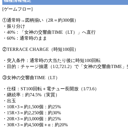
機種情報補足
[ゲームフロー]
①通常時→図柄揃い（2R＝約300個）
・振り分け
・40%：「女神の交響曲TIME（LT）」へ直行
・60%：通常時のまま
②TERRACE CHARGE（時短100回）
・突入条件：通常時の大当たり後に時短100回転
・目的：チャージ抽選（1/2,721.2）で「女神の交響曲TIME
③女神の交響曲TIME（LT）
・仕様：ST100回転＋電チュー長開放（1/73.6）
・継続率：約74.5%（実質）
・出玉
・10R×3＝約1,500個：約25%
・15R×3＝約2,250個：約30%
・20R×3＝約3,000個：約25%
・30R×3＝約4,500個＋α：約20%