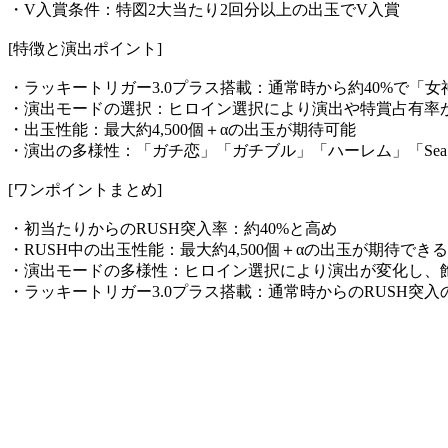
・V入賞条件：特図2大当たり2回分以上の出玉でV入賞
[特徴と演出ポイント]
・ラッキートリガー3.0プラス搭載：通常時から約40%で「女神
・演出モードの選択：ヒロイン選択により演出や特賞占有率
・出玉性能：最大約4,500個＋αの出玉が期待可能
・演出の多様性：「ガチ恋」「ガチブル」「ハーレム」「SeaS
[ワンポイントまとめ]
・初当たりからのRUSH突入率：約40%と高め
・RUSH中の出玉性能：最大約4,500個＋αの出玉が期待できる
・演出モードの多様性：ヒロイン選択により演出が変化し、
・ラッキートリガー3.0プラス搭載：通常時からのRUSH突