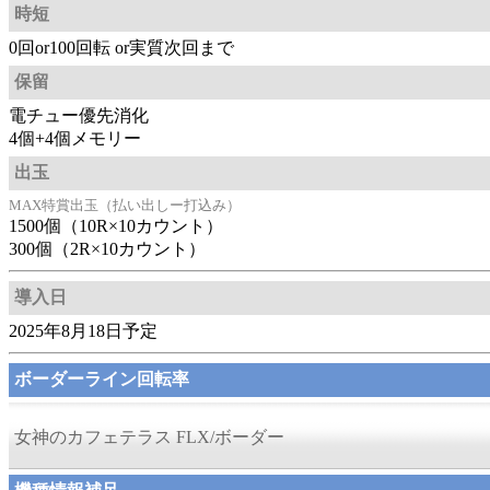
時短
0回or100回転 or実質次回まで
保留
電チュー優先消化
4個+4個メモリー
出玉
MAX特賞出玉（払い出しー打込み）
1500個（10R×10カウント）
300個（2R×10カウント）
導入日
2025年8月18日予定
ボーダーライン回転率
女神のカフェテラス FLX/ボーダー