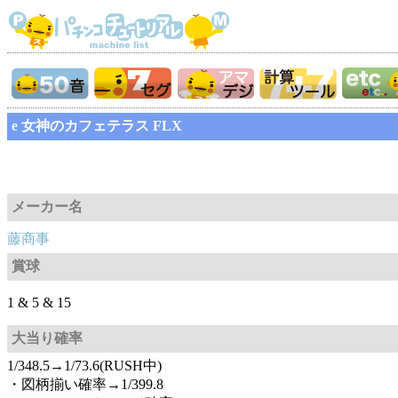
e 女神のカフェテラス FLX
メーカー名
藤商事
賞球
1 & 5 & 15
大当り確率
1/348.5→1/73.6(RUSH中)
・図柄揃い確率→1/399.8