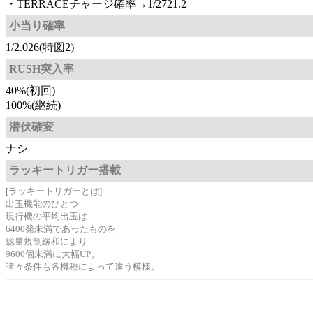
・TERRACEチャージ確率→1/2721.2
小当り確率
1/2.026(特図2)
RUSH突入率
40%(初回)
100%(継続)
潜伏確変
ナシ
ラッキートリガー搭載
[ラッキートリガーとは]
出玉機能のひとつ
現行機の平均出玉は
6400発未満であったものを
総量規制緩和により
9600個未満に大幅UP。
諸々条件も各機種によって違う模様。