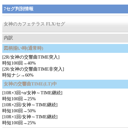
7セグ判別情報
女神のカフェテラス FLX/セグ
内訳
図柄揃い時(通常時)
[2R/女神の交響曲TIME突入]
時短100回→40%
[2R/女神の交響曲TIME非突入]
時短ナシ→60%
女神の交響曲TIME(LT)中
[10R×3回+α/女神～TIME継続]
時短100回→25%
[10R×2回/女神～TIME継続]
時短100回→50%
[10R×1回/女神～TIME継続]
時短100回→25%