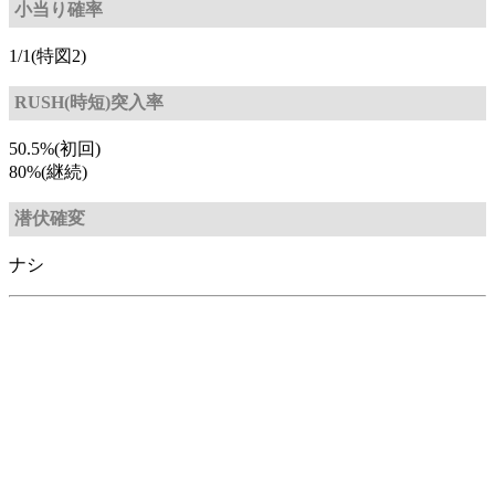
小当り確率
1/1(特図2)
RUSH(時短)突入率
50.5%(初回)
80%(継続)
潜伏確変
ナシ