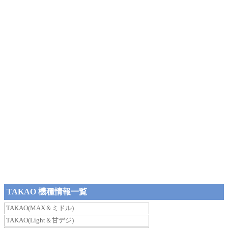
TAKAO 機種情報一覧
TAKAO(MAX＆ミドル)
TAKAO(Light＆甘デジ)