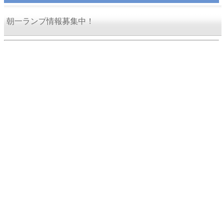
朝一ランプ情報募集中！