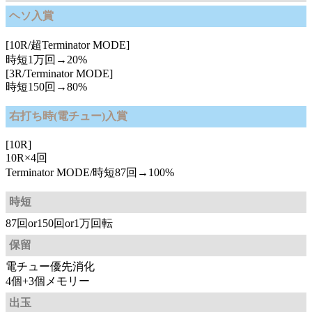
ヘソ入賞
[10R/超Terminator MODE]
時短1万回→20%
[3R/Terminator MODE]
時短150回→80%
右打ち時(電チュー)入賞
[10R]
10R×4回
Terminator MODE/時短87回→100%
時短
87回or150回or1万回転
保留
電チュー優先消化
4個+3個メモリー
出玉