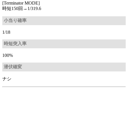
[Terminator MODE]
時短150回→1/319.6
小当り確率
1/18
時短突入率
100%
潜伏確変
ナシ