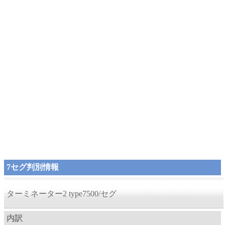
7セグ判別情報
ターミネーター2 type7500/セグ
内訳