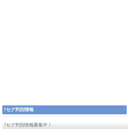
7セグ判別情報
7セグ判別情報募集中！