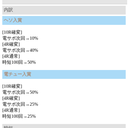
内訳
ヘソ入賞
[10R確変]
電サポ次回→10%
[4R確変]
電サポ次回→40%
[4R通常]
時短100回→50%
電チュー入賞
[10R確変]
電サポ次回→50%
[4R確変]
電サポ次回→25%
[4R通常]
時短100回→25%