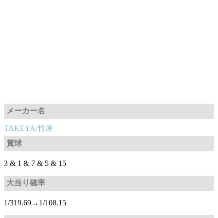
メーカー名
TAKEYA/竹屋
賞球
3 & 1 & 7 & 5 & 15
大当り確率
1/319.69→1/108.15