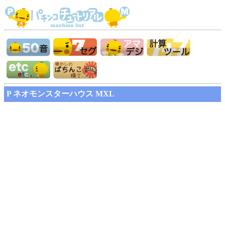
P ネオモンスターハウス MXL