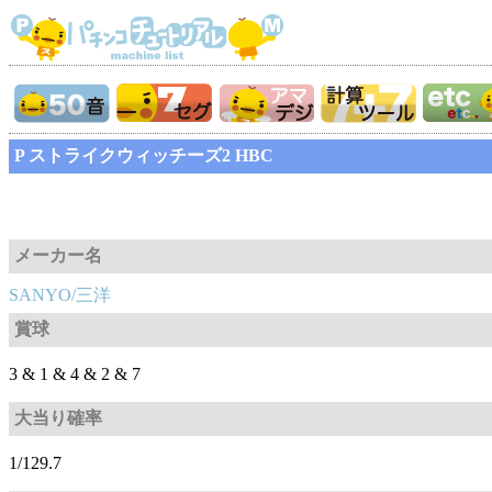
P ストライクウィッチーズ2 HBC
メーカー名
SANYO/三洋
賞球
3 & 1 & 4 & 2 & 7
大当り確率
1/129.7