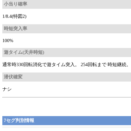
小当り確率
1/8.4(特図2)
時短突入率
100%
遊タイム(天井時短)
通常時330回転消化で遊タイム突入。 254回転まで 時短継続。
潜伏確変
ナシ
7セグ判別情報