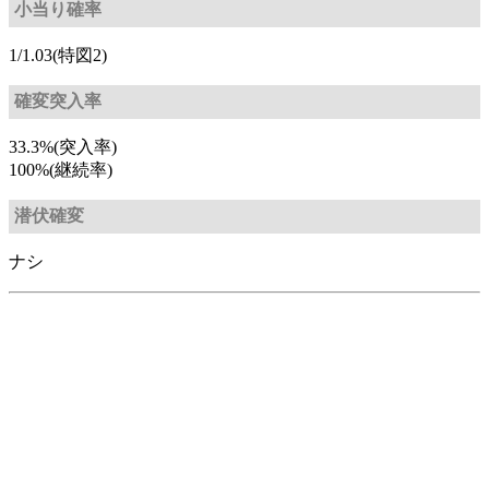
小当り確率
1/1.03(特図2)
確変突入率
33.3%(突入率)
100%(継続率)
潜伏確変
ナシ