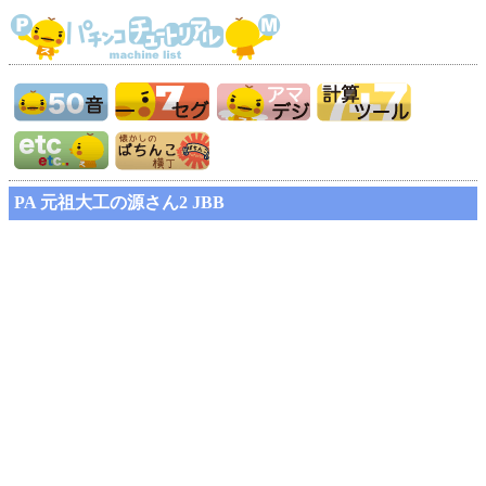
PA 元祖大工の源さん2 JBB