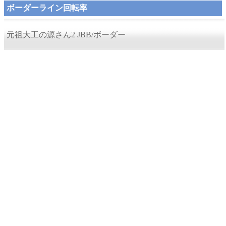
ボーダーライン回転率
元祖大工の源さん2 JBB/ボーダー