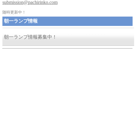
submission@pachirinko.com
随時更新中！
朝一ランプ情報
朝一ランプ情報募集中！