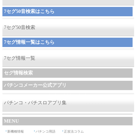
7セグ50音検索はこちら
7セグ50音検索
7セグ情報一覧はこちら
7セグ情報一覧
セグ情報検索
パチンコメーカー公式アプリ
パチンコ・パチスロアプリ集
MENU
新機種情報
パチンコ用語
正攻法コラム