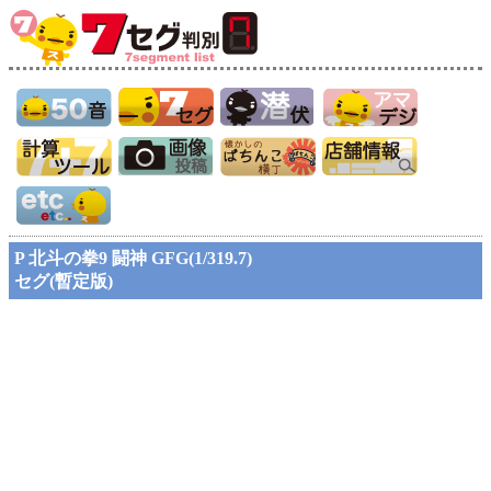
P 北斗の拳9 闘神 GFG(1/319.7)
セグ(暫定版)