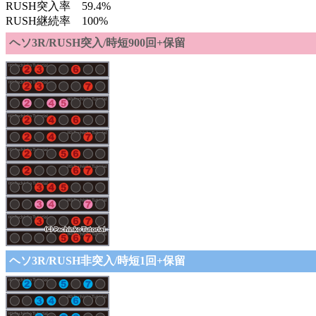
RUSH突入率 59.4%
RUSH継続率 100%
ヘソ3R/RUSH突入/時短900回+保留
ヘソ3R/RUSH非突入/時短1回+保留