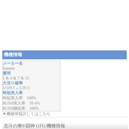
機種情報
メーカー名
Sammy
賞球
1 & 4 & 7 & 15
大当り確率
1/319.7→1/29.5
時短突入率
時短突入率 100%
RUSH突入率 59.4%
RUSH継続率 100%
▼機種情報詳しくはこちら
北斗の拳9 闘神 GFG/機種情報