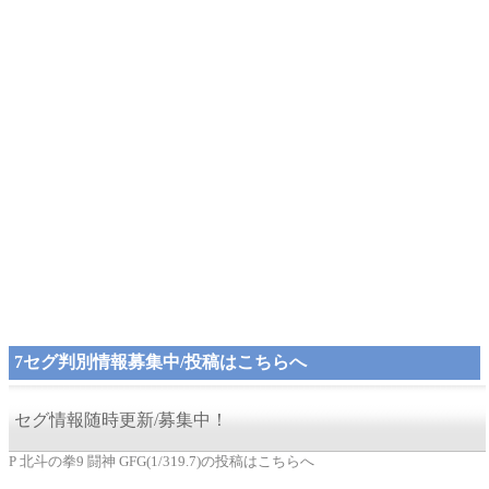
7セグ判別情報募集中/投稿はこちらへ
セグ情報随時更新/募集中！
P 北斗の拳9 闘神 GFG(1/319.7)の投稿はこちらへ