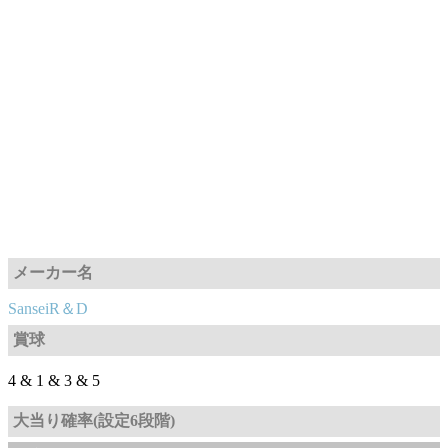
メーカー名
SanseiR＆D
賞球
4 & 1 & 3 & 5
大当り確率(設定6段階)