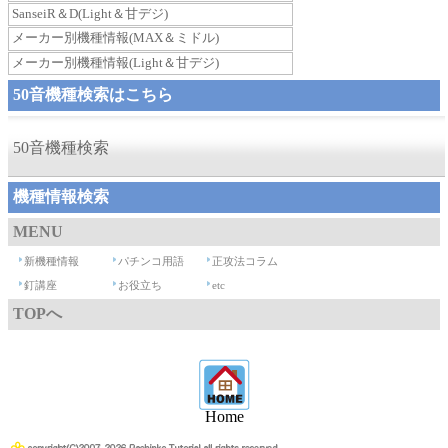
SanseiR＆D(Light＆甘デジ)
メーカー別機種情報(MAX＆ミドル)
メーカー別機種情報(Light＆甘デジ)
50音機種検索はこちら
50音機種検索
機種情報検索
MENU
新機種情報
パチンコ用語
正攻法コラム
釘講座
お役立ち
etc
TOPへ
Home