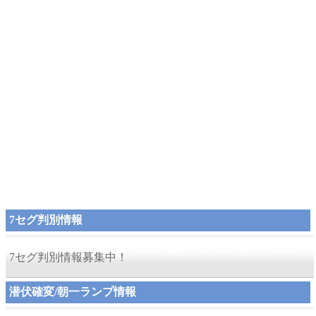
7セグ判別情報
7セグ判別情報募集中！
潜伏確変/朝一ランプ情報