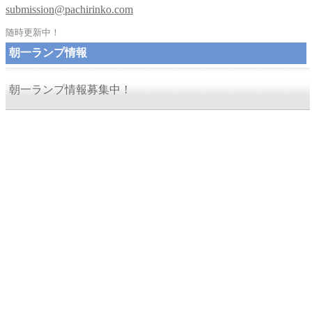
submission@pachirinko.com
随時更新中！
朝一ランプ情報
朝一ランプ情報募集中！