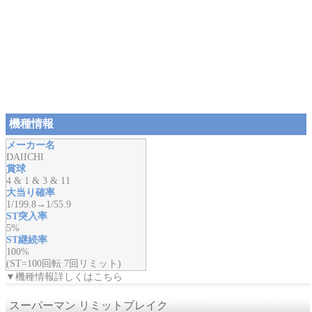
機種情報
メーカー名
DAIICHI
賞球
4 & 1 & 3 & 11
大当り確率
1/199.8→1/55.9
ST突入率
5%
ST継続率
100%
(ST=100回転 7回リミット)
▼機種情報詳しくはこちら
スーパーマン リミットブレイク