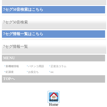
7セグ50音検索はこちら
7セグ50音検索
7セグ情報一覧はこちら
7セグ情報一覧
MENU
新機種情報
パチンコ用語
正攻法コラム
釘講座
お役立ち
etc
TOPへ
Home