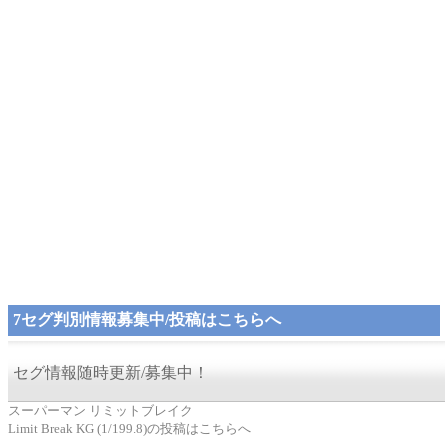
7セグ判別情報募集中/投稿はこちらへ
セグ情報随時更新/募集中！
スーパーマン リミットブレイク
Limit Break KG (1/199.8)の投稿はこちらへ