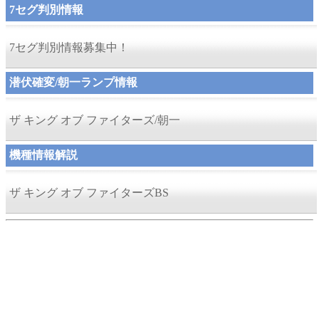
7セグ判別情報
7セグ判別情報募集中！
潜伏確変/朝一ランプ情報
ザ キング オブ ファイターズ/朝一
機種情報解説
ザ キング オブ ファイターズBS