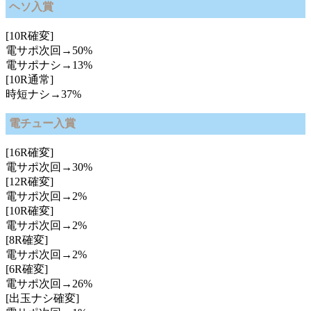
ヘソ入賞
[10R確変]
電サポ次回→50%
電サポナシ→13%
[10R通常]
時短ナシ→37%
電チュー入賞
[16R確変]
電サポ次回→30%
[12R確変]
電サポ次回→2%
[10R確変]
電サポ次回→2%
[8R確変]
電サポ次回→2%
[6R確変]
電サポ次回→26%
[出玉ナシ確変]