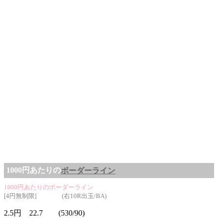
1000円あたりの
ボーダーライン
1000円あたりのボーダーライン
[4円無制限] (右10R出玉/BA)
2.5円 22.7 (530/90)