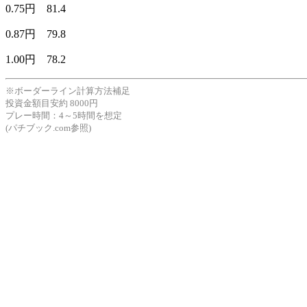
0.75円 81.4
0.87円 79.8
1.00円 78.2
※ボーダーライン計算方法補足
投資金額目安約 8000円
プレー時間：4～5時間を想定
(パチブック.com参照)