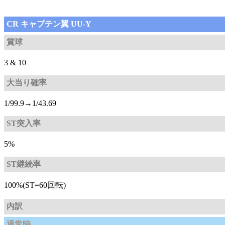
CR キャプテン翼 UU-Y
賞球
3 & 10
大当り確率
1/99.9→1/43.69
ST突入率
5%
ST継続率
100%(ST=60回転)
内訳
通常時