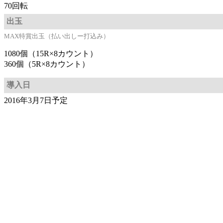
70回転
出玉
MAX特賞出玉（払い出しー打込み）
1080個（15R×8カウント）
360個（5R×8カウント）
導入日
2016年3月7日予定