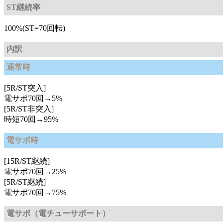
ST継続率
100%(ST=70回転)
内訳
通常時
[5R/ST突入]
電サポ70回→5%
[5R/ST非突入]
時短70回→95%
電サポ時
[15R/ST継続]
電サポ70回→25%
[5R/ST継続]
電サポ70回→75%
電サポ（電チューサポート）