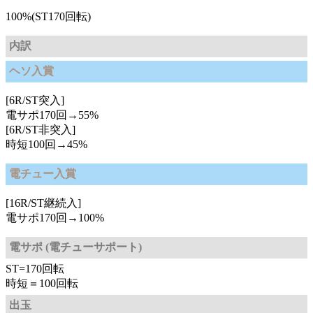
100%(ST170回転)
内訳
ヘソ入賞
[6R/ST突入]
電サポ170回→55%
[6R/ST非突入]
時短100回→45%
電チュー入賞
[16R/ST継続入]
電サポ170回→100%
電サポ (電チューサポート)
ST=170回転
時短＝100回転
出玉