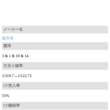
メーカー名
藤商事
賞球
3 & 1 & 10 & 14
大当り確率
1/319.7→1/122.73
ST突入率
55%
ST継続率