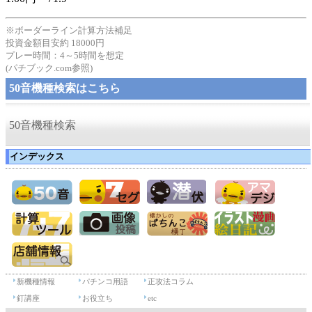
※ボーダーライン計算方法補足
投資金額目安約 18000円
プレー時間：4～5時間を想定
(パチブック.com参照)
50音機種検索はこちら
50音機種検索
インデックス
新機種情報
パチンコ用語
正攻法コラム
釘講座
お役立ち
etc