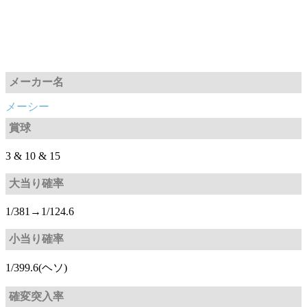
メーカー名
メーシー
賞球
3 & 10 & 15
大当り確率
1/381→1/124.6
小当り確率
1/399.6(ヘソ)
確変突入率