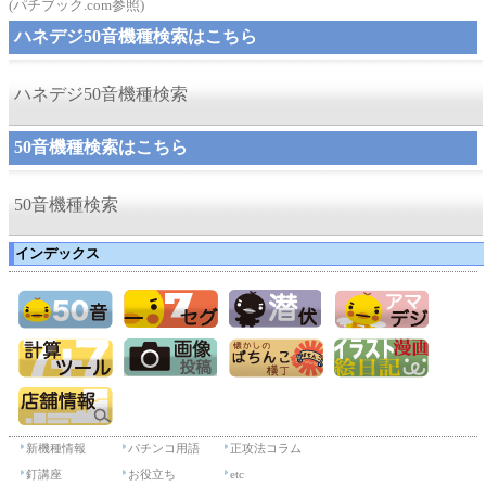
(パチブック.com参照)
ハネデジ50音機種検索はこちら
ハネデジ50音機種検索
50音機種検索はこちら
50音機種検索
インデックス
新機種情報
パチンコ用語
正攻法コラム
釘講座
お役立ち
etc