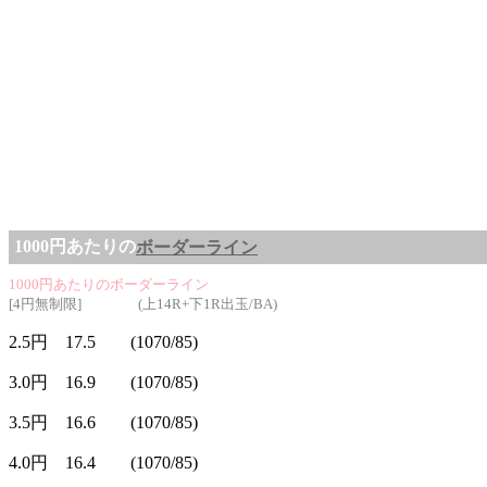
1000円あたりの
ボーダーライン
1000円あたりのボーダーライン
[4円無制限] (上14R+下1R出玉/BA)
2.5円 17.5 (1070/85)
3.0円 16.9 (1070/85)
3.5円 16.6 (1070/85)
4.0円 16.4 (1070/85)