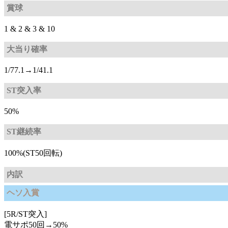
賞球
1 & 2 & 3 & 10
大当り確率
1/77.1→1/41.1
ST突入率
50%
ST継続率
100%(ST50回転)
内訳
ヘソ入賞
[5R/ST突入]
電サポ50回→50%