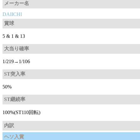
メーカー名
DAIICHI
賞球
5 & 1 & 13
大当り確率
1/219→1/106
ST突入率
50%
ST継続率
100%(ST110回転)
内訳
ヘソ入賞