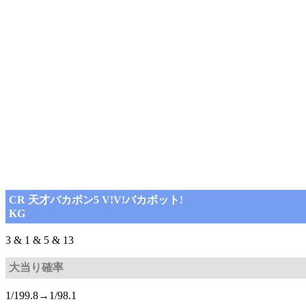
CR 天才バカボン5 V!V!バカボット!
KG
3 & 1 & 5 & 13
大当り確率
1/199.8→1/98.1