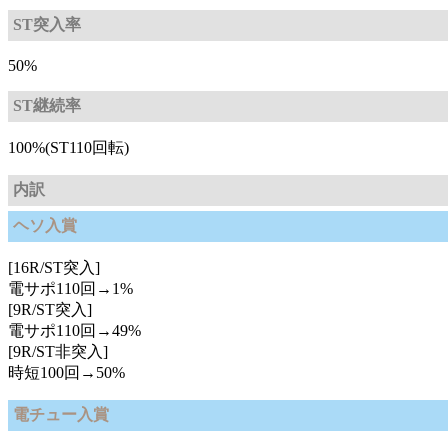
ST突入率
50%
ST継続率
100%(ST110回転)
内訳
ヘソ入賞
[16R/ST突入]
電サポ110回→1%
[9R/ST突入]
電サポ110回→49%
[9R/ST非突入]
時短100回→50%
電チュー入賞