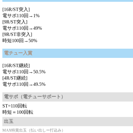
[16R/ST突入]
電サポ110回→1%
[9R/ST突入]
電サポ110回→49%
[9R/ST非突入]
時短100回→50%
電チュー入賞
[16R/ST継続]
電サポ110回→50.5%
[4R/ST継続]
電サポ110回→49.5%
電サポ（電チューサポート）
ST=110回転
時短＝100回転
出玉
MAX特賞出玉（払い出しー打込み）