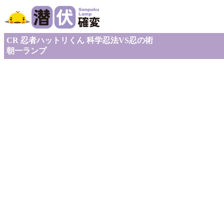
CR 忍者ハットリくん 科学忍法VS忍の術
朝一ランプ