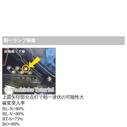
朝一ランプ画像
上図矢印部分点灯で朝一潜伏の可能性大
確変突入率
BL-N=80%
BL-V=80%
BT-S=75%
BO=80%