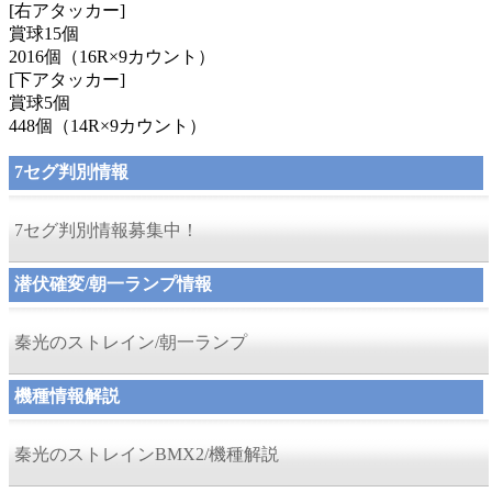
[右アタッカー]
賞球15個
2016個（16R×9カウント）
[下アタッカー]
賞球5個
448個（14R×9カウント）
7セグ判別情報
7セグ判別情報募集中！
潜伏確変/朝一ランプ情報
秦光のストレイン/朝一ランプ
機種情報解説
秦光のストレインBMX2/機種解説