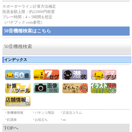
※ボーダーライン計算方法補足
投資金額上限：約22000円程度
プレー時間：4～5時間を想定
（パチブック.com参照）
50音機種検索はこちら
50音機種検索
インデックス
新機種情報
パチンコ用語
正攻法コラム
釘講座
お役立ち
etc
TOPへ