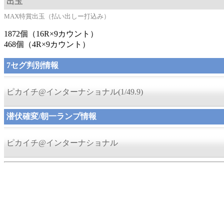
出玉
MAX特賞出玉（払い出しー打込み）
1872個（16R×9カウント）
468個（4R×9カウント）
7セグ判別情報
ピカイチ@インターナショナル(1/49.9)
潜伏確変/朝一ランプ情報
ピカイチ@インターナショナル