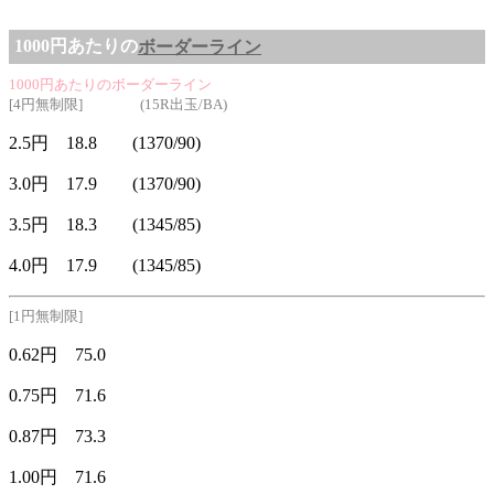
1000円あたりの
ボーダーライン
1000円あたりのボーダーライン
[4円無制限] (15R出玉/BA)
2.5円 18.8 (1370/90)
3.0円 17.9 (1370/90)
3.5円 18.3 (1345/85)
4.0円 17.9 (1345/85)
[1円無制限]
0.62円 75.0
0.75円 71.6
0.87円 73.3
1.00円 71.6