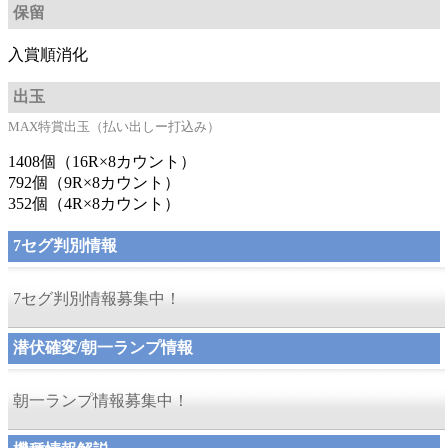
保留
入賞順消化
出玉
MAX特賞出玉（払い出しー打込み）
1408個（16R×8カウント）
792個（9R×8カウント）
352個（4R×8カウント）
7セグ判別情報
7セグ判別情報募集中！
潜伏確変/朝一ランプ情報
朝一ランプ情報募集中！