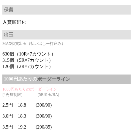
保留
入賞順消化
出玉
MAX特賞出玉（払い出しー打込み）
630個（10R×7カウント）
315個（5R×7カウント）
126個（2R×7カウント）
1000円あたりの
ボーダーライン
1000円あたりのボーダーライン
[4円無制限] (5R出玉/BA)
2.5円 18.8 (300/90)
3.0円 18.3 (300/90)
3.5円 19.2 (290/85)