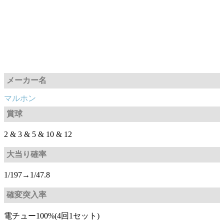
メーカー名
マルホン
賞球
2 & 3 & 5 & 10 & 12
大当り確率
1/197→1/47.8
確変突入率
電チュー100%(4回1セット)