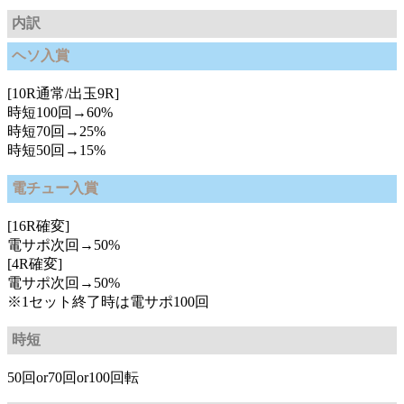
内訳
ヘソ入賞
[10R通常/出玉9R]
時短100回→60%
時短70回→25%
時短50回→15%
電チュー入賞
[16R確変]
電サポ次回→50%
[4R確変]
電サポ次回→50%
※1セット終了時は電サポ100回
時短
50回or70回or100回転