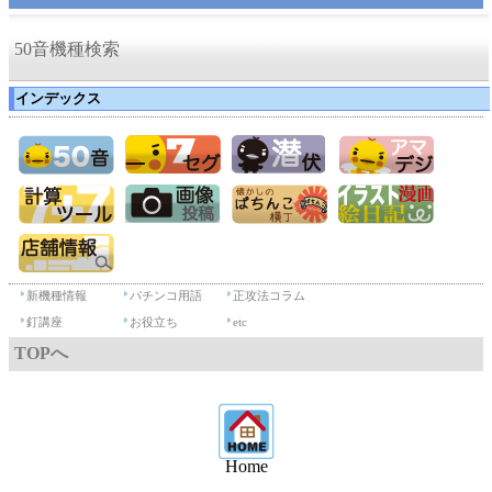
50音機種検索
インデックス
新機種情報
パチンコ用語
正攻法コラム
釘講座
お役立ち
etc
TOPへ
Home