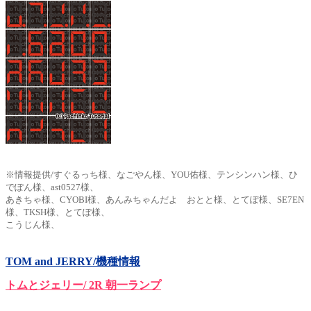
※情報提供/すぐるっち様、なごやん様、YOU佑様、テンシンハン様、ひ
でぽん様、ast0527様、
あきちゃ様、CYOBI様、あんみちゃんだよ おとと様、とてぽ様、SE7EN
様、TKSH様、とてぽ様、
こうじん様、
TOM and JERRY/機種情報
トムとジェリー/ 2R 朝一ランプ