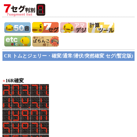
CR トムとジェリー・確変/通常/潜伏/突然確変 セグ(暫定版)
●
16R確変