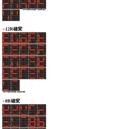
●
12R確変
●
8R確変