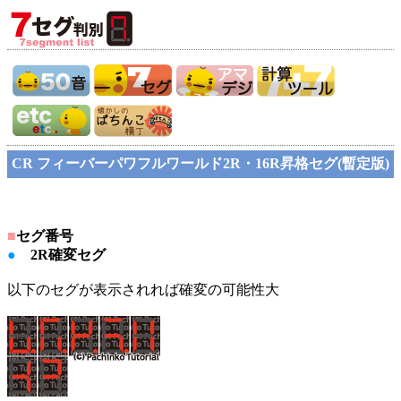
CR フィーバーパワフルワールド2R・16R昇格セグ(暫定版)
■
セグ番号
●
2R確変セグ
以下のセグが表示されれば確変の可能性大