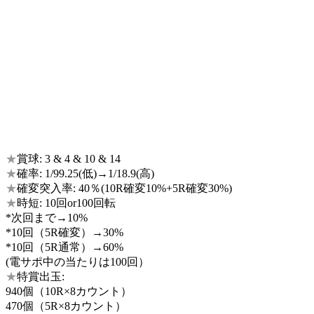
★
賞球: 3 & 4 & 10 & 14
★
確率: 1/99.25(低)→1/18.9(高)
★
確変突入率: 40％(10R確変10%+5R確変30%)
★
時短: 10回or100回転
*次回まで→10%
*10回（5R確変）→30%
*10回（5R通常）→60%
(電サポ中の当たりは100回）
★
特賞出玉:
940個（10R×8カウント）
470個（5R×8カウント）