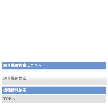
50音機種検索はこちら
50音機種検索
機種情報検索
TOPへ