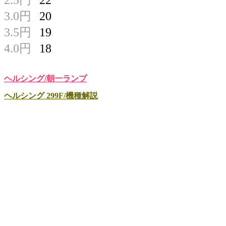
3.0円
20
3.5円
19
4.0円
18
ヘルシング/朝一ランプ
ヘルシング 299F/機種解説