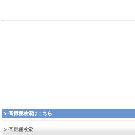
50音機種検索はこちら
50音機種検索