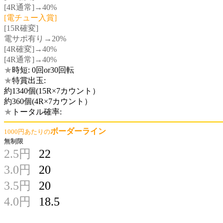
[4R通常]→40%
[電チュー入賞]
[15R確変]
電サポ有り→20%
[4R確変]→40%
[4R通常]→40%
★
時短: 0回or30回転
★
特賞出玉:
約1340個(15R×7カウント）
約360個(4R×7カウント）
★
トータル確率:
ボーダーライン
1000円あたりの
無制限
2.5円
22
3.0円
20
3.5円
20
4.0円
18.5