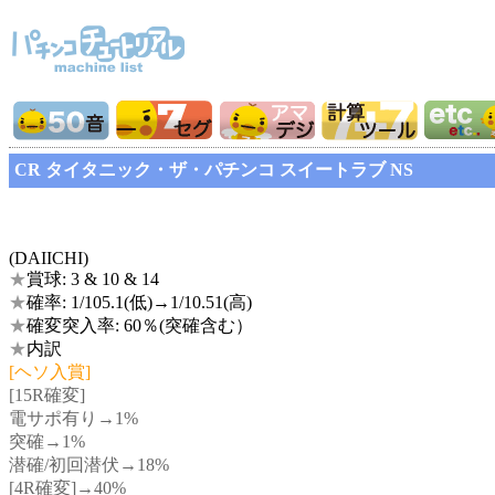
CR タイタニック・ザ・パチンコ スイートラブ NS
(DAIICHI)
★
賞球: 3 & 10 & 14
★
確率: 1/105.1(低)→1/10.51(高)
★
確変突入率: 60％(突確含む）
★
内訳
[ヘソ入賞]
[15R確変]
電サポ有り→1%
突確→1%
潜確/初回潜伏→18%
[4R確変]→40%