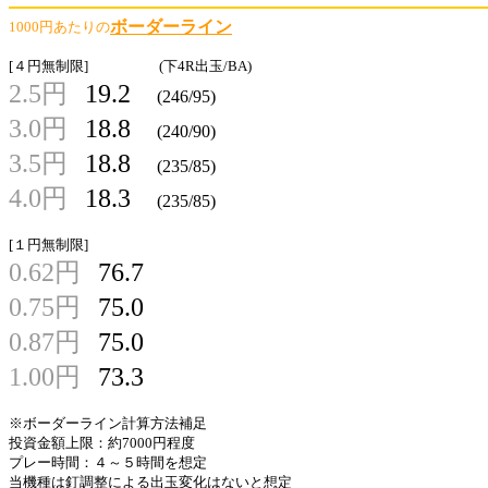
ボーダーライン
1000円あたりの
[４円無制限] (下4R出玉/BA)
2.5円
19.2
(246/95)
3.0円
18.8
(240/90)
3.5円
18.8
(235/85)
4.0円
18.3
(235/85)
[１円無制限]
0.62円
76.7
0.75円
75.0
0.87円
75.0
1.00円
73.3
※ボーダーライン計算方法補足
投資金額上限：約7000円程度
プレー時間：４～５時間を想定
当機種は釘調整による出玉変化はないと想定