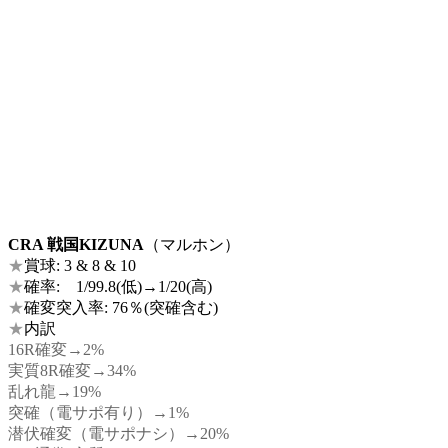
CRA 戦国KIZUNA
（マルホン）
★
賞球: 3 & 8 & 10
★
確率: 1/99.8(低)→1/20(高)
★
確変突入率: 76％(突確含む)
★
内訳
16R確変→2%
実質8R確変→34%
乱れ龍→19%
突確（電サポ有り）→1%
潜伏確変（電サポナシ）→20%