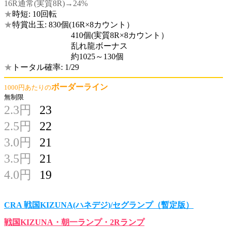
16R通常(実質8R)→24%
★
時短: 10回転
★
特賞出玉: 830個(16R×8カウント）
410個(実質8R×8カウント）
乱れ龍ボーナス
約1025～130個
★
トータル確率: 1/29
ボーダーライン
1000円あたりの
無制限
2.3円
23
2.5円
22
3.0円
21
3.5円
21
4.0円
19
CRA 戦国KIZUNA(ハネデジ)/セグランプ（暫定版）
戦国KIZUNA・朝一ランプ・2Rランプ