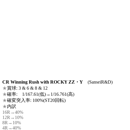
CR Winning Rush with ROCKY ZZ・Y
(SanseiR&D)
★
賞球: 3 & 6 & 8 & 12
★
確率: 1/167.61(低)→1/16.761(高)
★
確変突入率: 100%(ST20回転)
★
内訳
16R→40%
12R→10%
8R→10%
4R→40%