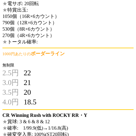
★
電サポ: 20回転
★
特賞出玉:
1050個（16R×6カウント）
790個（12R×6カウント）
530個（8R×6カウント）
270個（4R×6カウント）
★
トータル確率:
ボーダーライン
1000円あたりの
無制限
2.5円
22
3.0円
21
3.5円
20
4.0円
18.5
CR Winning Rush with ROCKY RR・Y
★
賞球: 3 & 6 & 8 & 12
★
確率: 1/99.9(低)→1/16.8(高)
★
確変突入率: 100%(ST20回転)