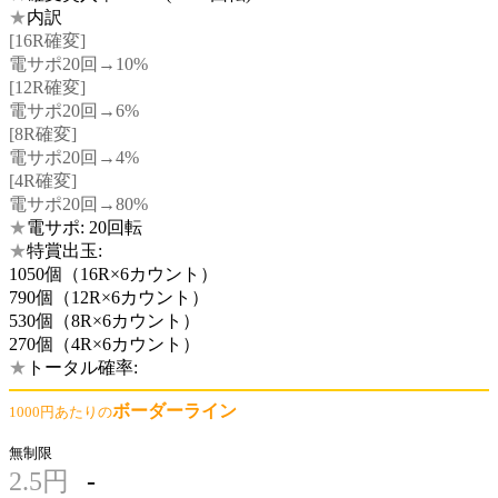
★
内訳
[16R確変]
電サポ20回→10%
[12R確変]
電サポ20回→6%
[8R確変]
電サポ20回→4%
[4R確変]
電サポ20回→80%
★
電サポ: 20回転
★
特賞出玉:
1050個（16R×6カウント）
790個（12R×6カウント）
530個（8R×6カウント）
270個（4R×6カウント）
★
トータル確率:
ボーダーライン
1000円あたりの
無制限
2.5円
-