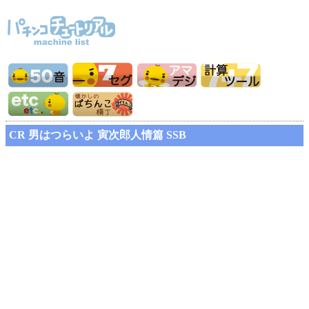
CR 男はつらいよ 寅次郎人情篇 SSB