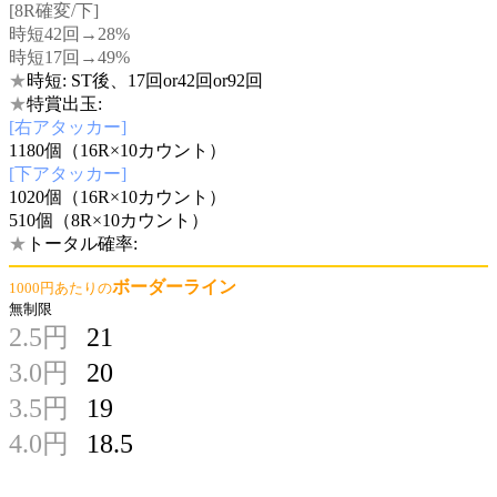
[8R確変/下]
時短42回→28%
時短17回→49%
★
時短: ST後、17回or42回or92回
★
特賞出玉:
[右アタッカー]
1180個（16R×10カウント）
[下アタッカー]
1020個（16R×10カウント）
510個（8R×10カウント）
★
トータル確率:
ボーダーライン
1000円あたりの
無制限
2.5円
21
3.0円
20
3.5円
19
4.0円
18.5