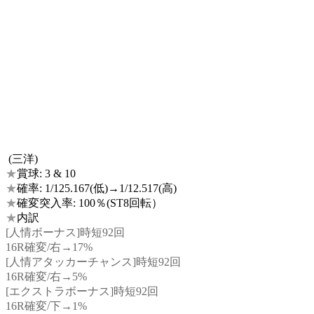
(三洋)
★
賞球: 3 & 10
★
確率: 1/125.167(低)→1/12.517(高)
★
確変突入率: 100％(ST8回転）
★
内訳
[人情ボーナス]時短92回
16R確変/右→17%
[人情アタッカーチャンス]時短92回
16R確変/右→5%
[エクストラボーナス]時短92回
16R確変/下→1%