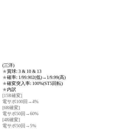
(三洋)
★
賞球: 3 & 10 & 13
★
確率: 1/99.902(低)→1/9.99(高)
★
確変突入率: 100%(ST5回転)
★
内訳
[15R確変]
電サポ100回→4%
[6R確変]
電サポ50回→60%
[4R確変]
電サポ50回→5%