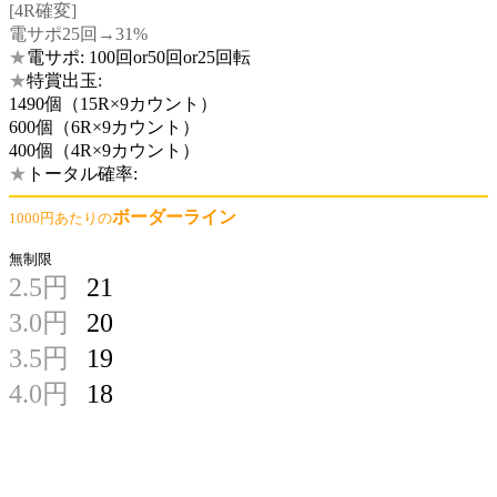
[4R確変]
電サポ25回→31%
★
電サポ: 100回or50回or25回転
★
特賞出玉:
1490個（15R×9カウント）
600個（6R×9カウント）
400個（4R×9カウント）
★
トータル確率:
ボーダーライン
1000円あたりの
無制限
2.5円
21
3.0円
20
3.5円
19
4.0円
18