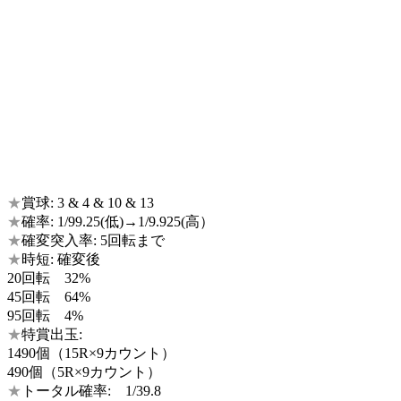
★
賞球: 3 & 4 & 10 & 13
★
確率: 1/99.25(低)→1/9.925(高）
★
確変突入率: 5回転まで
★
時短: 確変後
20回転 32%
45回転 64%
95回転 4%
★
特賞出玉:
1490個（15R×9カウント）
490個（5R×9カウント）
★
トータル確率: 1/39.8