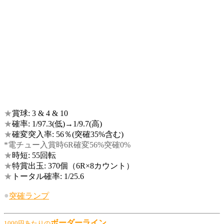
★
賞球: 3 & 4 & 10
★
確率: 1/97.3(低)→1/9.7(高)
★
確変突入率: 56％(突確35%含む)
*電チュー入賞時6R確変56%突確0%
★
時短: 55回転
★
特賞出玉: 370個（6R×8カウント）
★
トータル確率: 1/25.6
●
突確ランプ
ボーダーライン
1000円あたりの