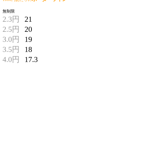
無制限
2.3円
21
2.5円
20
3.0円
19
3.5円
18
4.0円
17.3