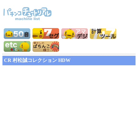
CR 村松誠コレクション HDW