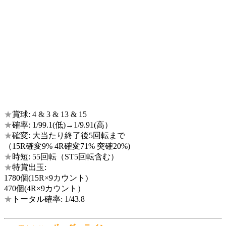
★
賞球: 4 & 3 & 13 & 15
★
確率: 1/99.1(低)→1/9.91(高）
★
確変: 大当たり終了後5回転まで
（15R確変9% 4R確変71% 突確20%)
★
時短: 55回転（ST5回転含む）
★
特賞出玉:
1780個(15R×9カウント)
470個(4R×9カウント）
★
トータル確率: 1/43.8