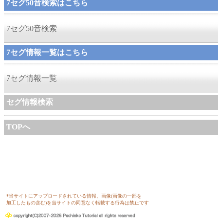
7セグ50音検索はこちら
7セグ50音検索
7セグ情報一覧はこちら
7セグ情報一覧
セグ情報検索
TOPへ
*当サイトにアップロードされている情報、画像(画像の一部を
加工したもの含む)を当サイトの同意なく転載する行為は禁止です