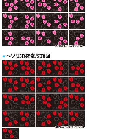
●
ヘソ/15R確変/ST8回