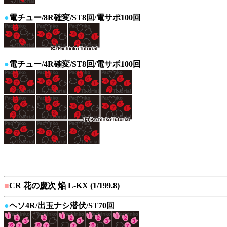
●
電チュー/8R確変/ST8回/電サポ100回
●
電チュー/4R確変/ST8回/電サポ100回
■
CR 花の慶次 焔 L-KX (1/199.8)
●
ヘソ4R/出玉ナシ潜伏/ST70回