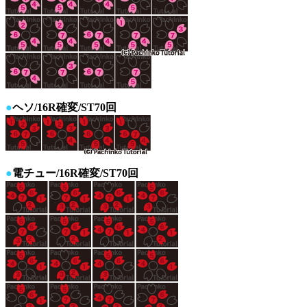
●
ヘソ/16R確変/ST70回
●
電チュー/16R確変/ST70回