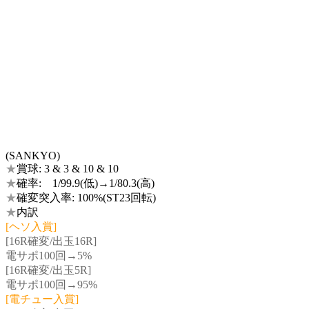
(SANKYO)
★
賞球: 3 & 3 & 10 & 10
★
確率: 1/99.9(低)→1/80.3(高)
★
確変突入率: 100%(ST23回転)
★
内訳
[ヘソ入賞]
[16R確変/出玉16R]
電サポ100回→5%
[16R確変/出玉5R]
電サポ100回→95%
[電チュー入賞]