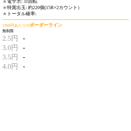
★
電サポ: 31回転
★
特賞出玉: 約220個(15R×2カウント）
★
トータル確率:
ボーダーライン
1000円あたりの
無制限
2.5円
-
3.0円
-
3.5円
-
4.0円
-