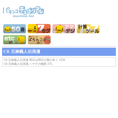
CR 元禄義人伝浪漫
CR 元禄義人伝浪漫 明日は明日の風が吹く STM
CR 元禄義人伝浪漫 ハヤテの極意 ZTL