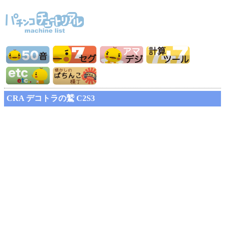
CRA デコトラの鷲 C2S3