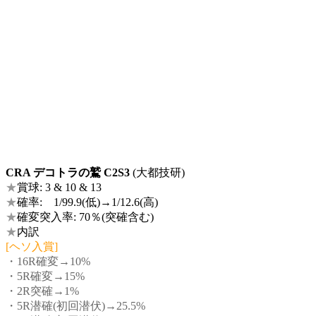
CRA デコトラの鷲 C2S3
(大都技研)
★
賞球: 3 & 10 & 13
★
確率: 1/99.9(低)→1/12.6(高)
★
確変突入率: 70％(突確含む)
★
内訳
[ヘソ入賞]
・16R確変→10%
・5R確変→15%
・2R突確→1%
・5R潜確(初回潜伏)→25.5%