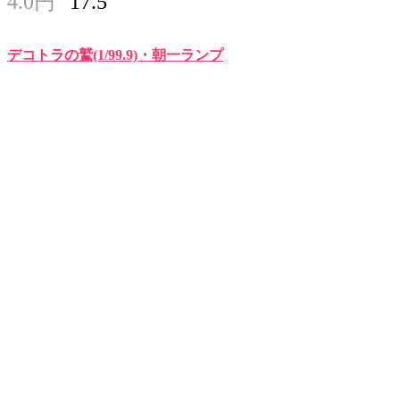
4.0円
17.5
デコトラの鷲(1/99.9)・朝一ランプ