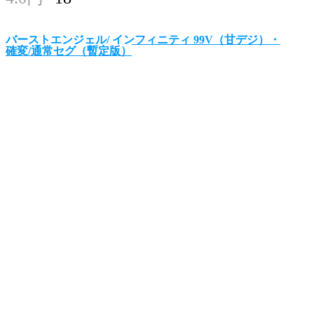
バーストエンジェル/ インフィニティ 99V（甘デジ）・
確変/通常セグ（暫定版）