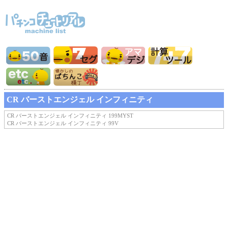
CR バーストエンジェル インフィニティ
CR バーストエンジェル インフィニティ 199MYST
CR バーストエンジェル インフィニティ 99V