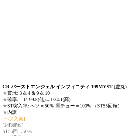
CR バーストエンジェル インフィニティ 199MYST
(豊丸)
★
賞球: 3 & 4 & 9 & 10
★
確率: 1/199.8(低)→1/34.1(高)
★
ST突入率: ヘソ＝50％ 電チュー＝100% （ST55回転）
★
内訳
[ヘソ入賞]
[14R確変]
ST55回→50%