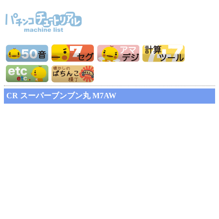
CR スーパーブンブン丸 M7AW