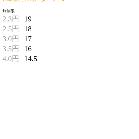
無制限
2.3円
19
2.5円
18
3.0円
17
3.5円
16
4.0円
14.5