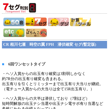
CR 相川七瀬 時空の翼 FPH 潜伏確変 セグ(暫定版)
■
6回ワンセットタイプ
・ヘソ入賞からの出玉有り確変は3割弱しかなく
約7R分の出玉有り確変も含まれる。
出玉有りを引くとリミッターまで出玉有り大当りが継続。
（電チュー入賞からの大当りは全て15R出玉有り。）
・ヘソ入賞からの大半は潜伏しており（7割ほど）
短時間解放の出玉ナシ当選や出玉ナシ電サポ有り当選など
多岐にわたる仕様となっている。