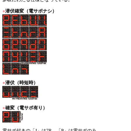
●
潜伏確変（電サポナシ）
●
潜伏（時短時）
●
確変（電サポ有り）
電サポ付きの「J」は7R、「P」は電サポのみ