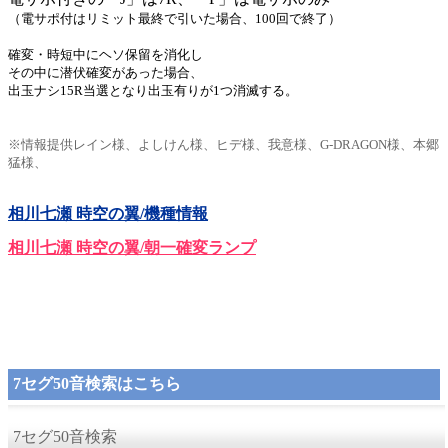
（電サポ付はリミット最終で引いた場合、100回で終了）
確変・時短中にヘソ保留を消化し
その中に潜伏確変があった場合、
出玉ナシ15R当選となり出玉有りが1つ消滅する。
※情報提供レイン様、よしけん様、ヒデ様、我意様、G-DRAGON様、本郷
猛様、
相川七瀬 時空の翼/機種情報
相川七瀬 時空の翼/朝一確変ランプ
7セグ50音検索はこちら
7セグ50音検索