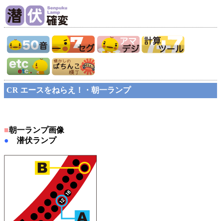
CR エースをねらえ！・朝一ランプ
■
朝一ランプ画像
●
潜伏ランプ